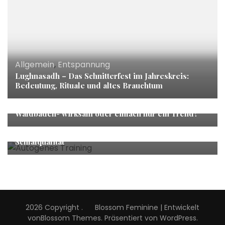
Allgemein
,
Entspannung
Lughnasadh – Das Schnitterfest im Jahreskreis:
Bedeutung, Rituale und altes Brauchtum
Waldbaden
Waldbaden- wirksam oder einfach nur ein Trend?
Allgemein
,
Entspannung
Autogenes Training: Wirkung auf Stress, Ruhe und
Schlafqualität
2026 Copyright
.
Blossom Feminine | Entwickelt
von
Blossom Themes
. Präsentiert von
WordPress
.