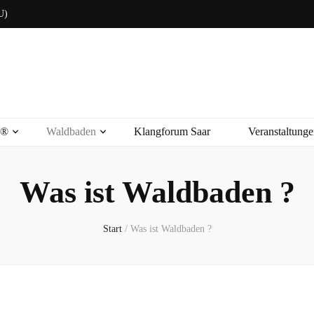
U)
s®
Waldbaden
Klangforum Saar
Veranstaltunge
Was ist Waldbaden ?
Start
/
Was ist Waldbaden ?