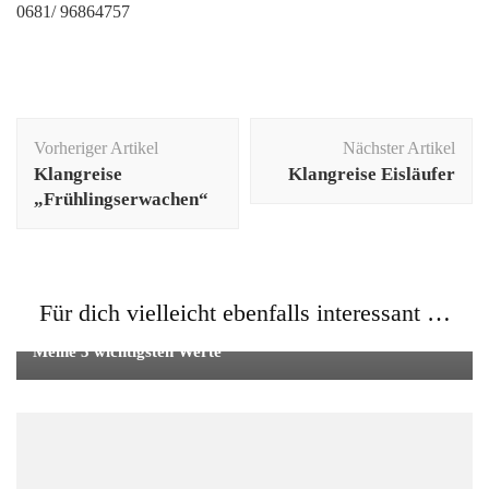
0681/ 96864757
Beitragsnavigation
Vorheriger Artikel
Nächster Artikel
Klangreise
Klangreise Eisläufer
„Frühlingserwachen“
Für dich vielleicht ebenfalls interessant …
Allgemein
,
Entspannung
Meine 3 wichtigsten Werte