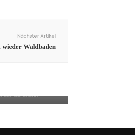
Nächster Artikel
h wieder Waldbaden
baden
aden- wirksam oder
h nur ein Trend?