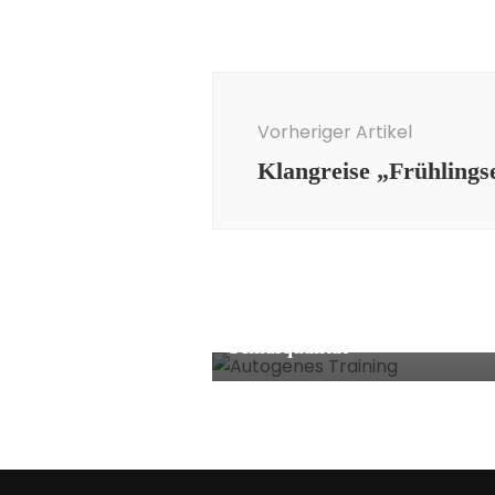
Beitragsnavigation
Vorheriger Artikel
Klangreise „Frühling
Allgemein
,
Entspannung
Autogenes Training: Wirkung
auf Stress, Ruhe und
Schlafqualität