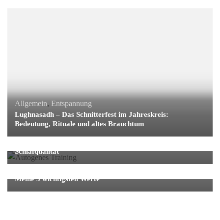
Allgemein
,
Entspannung
Lughnasadh – Das Schnitterfest im Jahreskreis:
Bedeutung, Rituale und altes Brauchtum
Allgemein
,
Entspannung
Autogenes Training: Wirkung auf Stress, Ruhe und
Schlafqualität
Allgemein
,
Entspannung
Meine 3 wichtigsten Werte