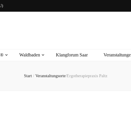
U)
s®
Waldbaden
Klangforum Saar
Veranstaltunge
Start
/
Veranstaltungsorte
/
Ergotherapiepraxis Paltz