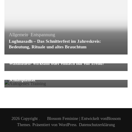
Allgemein
,
Entspannung
Lughnasadh – Das Schnitterfest im Jahreskreis:
Bedeutung, Rituale und altes Brauchtum
Waldbaden
Waldbaden- wirksam oder einfach nur ein Trend?
Allgemein
,
Entspannung
Autogenes Training: Wirkung auf Stress, Ruhe und
Schlafqualität
2026 Copyright
.
Blossom Feminine | Entwickelt von
Blossom
Themes
. Präsentiert von
WordPress
.
Datenschutzerklärung