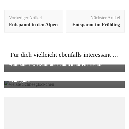
Beitragsnavigation
Vorheriger Artikel
Nächster Artikel
Entspannt in den Alpen
Entspannt im Frühling
Für dich vielleicht ebenfalls interessant …
Waldbaden
Waldbaden- wirksam oder einfach nur ein Trend?
Allgemein
Imbolc – Lichtmess: Bedeutung, Rituale & Symbole des
Neubeginns