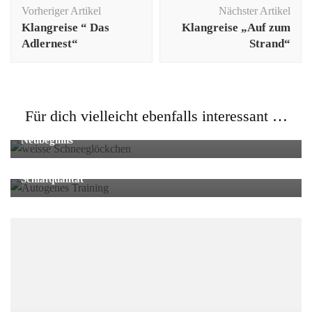
Beitragsnavigation
Vorheriger Artikel
Nächster Artikel
Klangreise “ Das
Klangreise „Auf zum
Adlernest“
Strand“
Allgemein
Für dich vielleicht ebenfalls interessant …
Imbolc – Lichtmess: Bedeutung, Rituale & Symbole des
Neubeginns
Allgemein
,
Entspannung
Autogenes Training: Wirkung auf Stress, Ruhe und
Schlafqualität