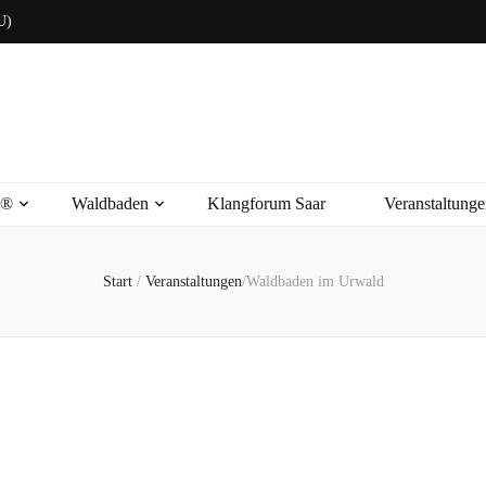
U)
s®
Waldbaden
Klangforum Saar
Veranstaltunge
Start
/
Veranstaltungen
/
Waldbaden im Urwald