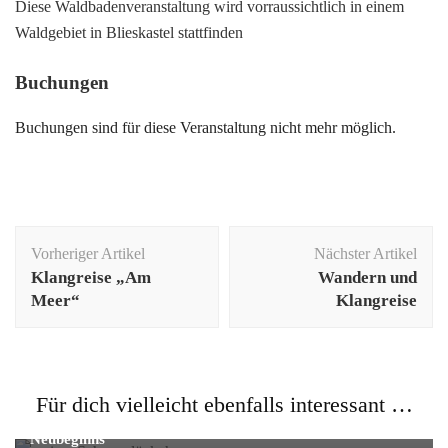
Diese Waldbadenveranstaltung wird vorraussichtlich in einem
Waldgebiet in Blieskastel stattfinden
Buchungen
Buchungen sind für diese Veranstaltung nicht mehr möglich.
Beitragsnavigation
Vorheriger Artikel
Nächster Artikel
Klangreise „Am
Wandern und
Meer“
Klangreise
Allgemein
Für dich vielleicht ebenfalls interessant …
Imbolc – Lichtmess: Bedeutung, Rituale & Symbole des
Neubeginns