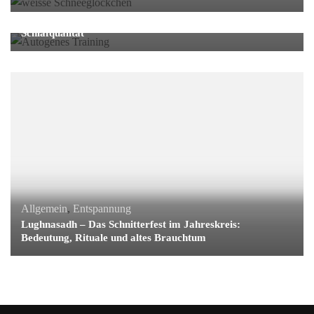
Allgemein
,
Entspannung
Autogenes Training: Wirkung auf Stress, Ruhe und
Schlafqualität
Allgemein
,
Entspannung
Lughnasadh – Das Schnitterfest im Jahreskreis:
Bedeutung, Rituale und altes Brauchtum