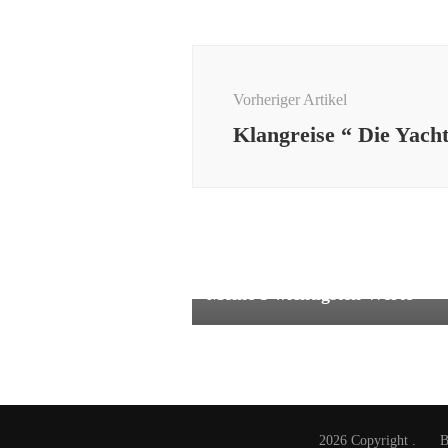
Beitragsnavigation
Vorheriger Artikel
Klangreise “ Die Yach
Allgemein
,
Entspannung
Meine 3 wichtigsten Werte
2026 Copyright
.
B