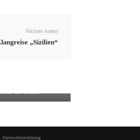
Nächster Artikel
langreise „Sizilien“
den
aden- wirksam oder
h nur ein Trend?
.
Datenschutzerklärung