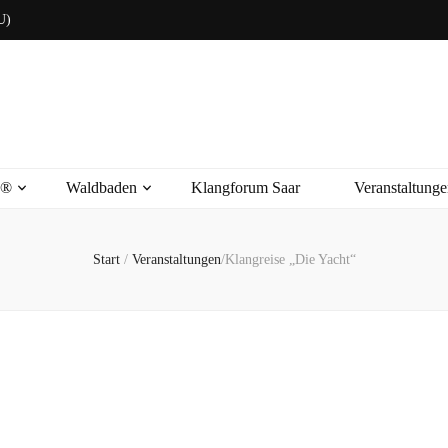
U)
s®
Waldbaden
Klangforum Saar
Veranstaltunge
Start
/
Veranstaltungen
/
Klangreise „Die Yacht“