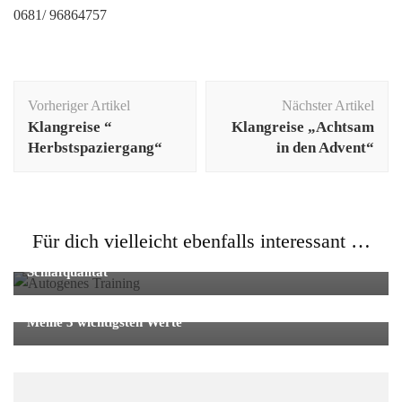
0681/ 96864757
Beitragsnavigation
Vorheriger Artikel
Nächster Artikel
Klangreise “
Klangreise „Achtsam
Herbstspaziergang“
in den Advent“
Allgemein
,
Entspannung
Für dich vielleicht ebenfalls interessant …
Autogenes Training: Wirkung auf Stress, Ruhe und
Schlafqualität
Allgemein
,
Entspannung
Meine 3 wichtigsten Werte