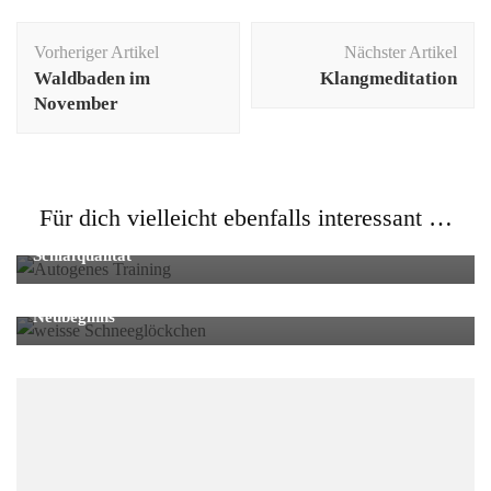
Beitragsnavigation
Vorheriger Artikel
Nächster Artikel
Waldbaden im
Klangmeditation
November
Allgemein
,
Entspannung
Für dich vielleicht ebenfalls interessant …
Autogenes Training: Wirkung auf Stress, Ruhe und
Schlafqualität
Allgemein
Imbolc – Lichtmess: Bedeutung, Rituale & Symbole des
Neubeginns