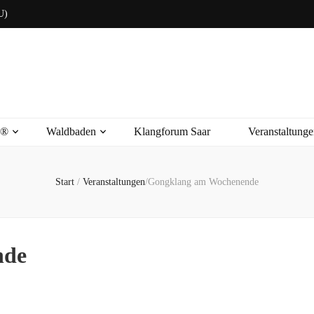
U)
s®
Waldbaden
Klangforum Saar
Veranstaltunge
Start
/
Veranstaltungen
/
Gongklang am Wochenende
nde