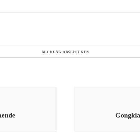
nende
Gongkl